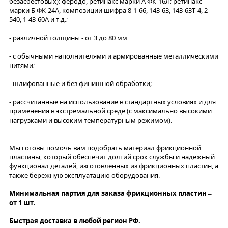
безасбестовых): феродо, ретинакс марки А ФК-16Л; ретинакс
марки Б ФК-24А, композиции шифра 8-1-66, 143-63, 143-63Т-4, 2-
540, 1-43-60А и т.д.;
- различной толщины - от 3 до 80 мм
- с обычными наполнителями и армированные металлическими
нитями;
- шлифованные и без финишной обработки;
- рассчитанные на использование в стандартных условиях и для
применения в экстремальной среде (с максимально высокими
нагрузками и высоким температурным режимом).
Мы готовы помочь вам подобрать материал фрикционной
пластины, который обеспечит долгий срок службы и надежный
функционал деталей, изготовленных из фрикционных пластин, а
также бережную эксплуатацию оборудования.
Минимальная партия для заказа фрикционных пластин –
от 1 шт.
Быстрая доставка в любой регион РФ.